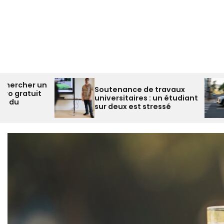
Soutenance de travaux
Quel est le meilleur
universitaires : un étudiant
utilitaire 5 places ?
sur deux est stressé