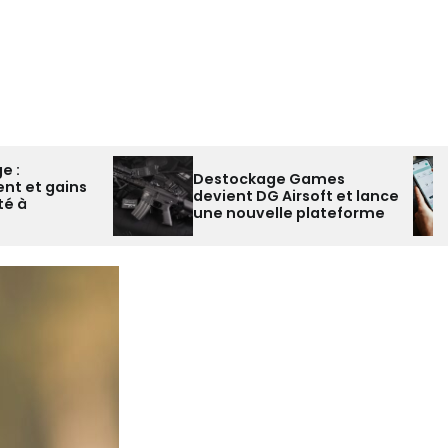
Faut-il encore che
Destockage Games
Uber Eats numéro g
devient DG Airsoft et lance
en France à l’ère du
une nouvelle plateforme
support in-app ?