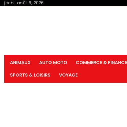
Skip
jeudi, août 6, 2026
to
content
ANIMAUX
AUTO MOTO
COMMERCE & FINANCE
SPORTS & LOISIRS
VOYAGE