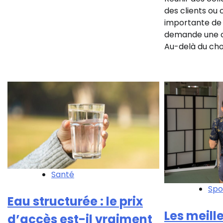
des clients ou
importante de 
demande une o
Au-delà du choi
Santé
Spor
Eau structurée : le prix
Les meill
d’accès est-il vraiment