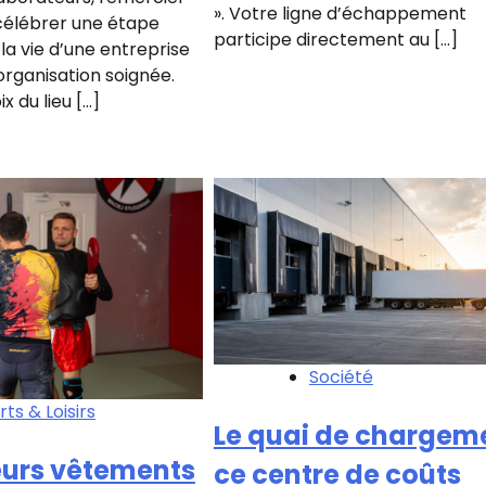
». Votre ligne d’échappement
 célébrer une étape
participe directement au […]
la vie d’une entreprise
rganisation soignée.
x du lieu […]
Société
ts & Loisirs
Le quai de chargem
eurs vêtements
ce centre de coûts