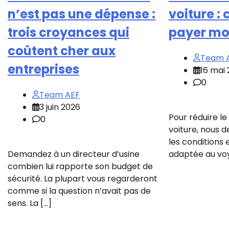
n’est pas une dépense :
voiture 
trois croyances qui
payer mo
coûtent cher aux
Team 
entreprises
16 mai
0
Team AEF
3 juin 2026
Pour réduire le
0
voiture, nous d
les conditions 
Demandez à un directeur d’usine
adaptée au voya
combien lui rapporte son budget de
sécurité. La plupart vous regarderont
comme si la question n’avait pas de
sens. La […]