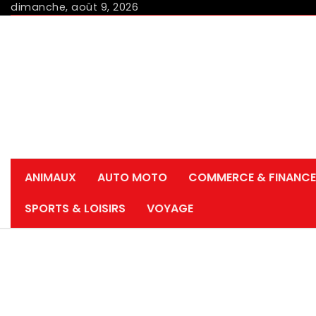
Skip
dimanche, août 9, 2026
to
content
ANIMAUX
AUTO MOTO
COMMERCE & FINANCE
SPORTS & LOISIRS
VOYAGE