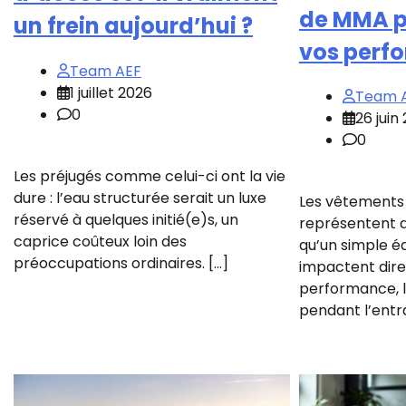
de MMA p
un frein aujourd’hui ?
vos perf
Team AEF
1 juillet 2026
Team 
0
26 juin
0
Les préjugés comme celui-ci ont la vie
dure : l’eau structurée serait un luxe
Les vêtements
réservé à quelques initié(e)s, un
représentent a
caprice coûteux loin des
qu’un simple é
préoccupations ordinaires. […]
impactent dir
performance, le
pendant l’entr