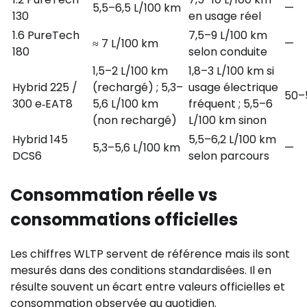
5,5–6,5 L/100 km
—
130
en usage réel
1.6 PureTech
7,5–9 L/100 km
≈ 7 L/100 km
—
180
selon conduite
1,5–2 L/100 km
1,8–3 L/100 km si
Hybrid 225 /
(rechargé) ; 5,3–
usage électrique
50–
300 e‑EAT8
5,6 L/100 km
fréquent ; 5,5–6
(non rechargé)
L/100 km sinon
Hybrid 145
5,5–6,2 L/100 km
5,3–5,6 L/100 km
—
DCS6
selon parcours
Consommation réelle vs
consommations officielles
Les chiffres WLTP servent de référence mais ils sont
mesurés dans des conditions standardisées. Il en
résulte souvent un écart entre valeurs officielles et
consommation observée au quotidien.