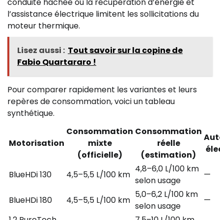
conduite hachée où la récupération d’énergie et
l’assistance électrique limitent les sollicitations du
moteur thermique.
Lisez aussi :
Tout savoir sur la copine de
Fabio Quartararo !
Pour comparer rapidement les variantes et leurs
repères de consommation, voici un tableau
synthétique.
Consommation
Consommation
Aut
Motorisation
mixte
réelle
éle
(officielle)
(estimation)
4,8–6,0 L/100 km
BlueHDi 130
4,5–5,5 L/100 km
—
selon usage
5,0–6,2 L/100 km
BlueHDi 180
4,5–5,5 L/100 km
—
selon usage
1.2 PureTech
7,5–10 L/100 km