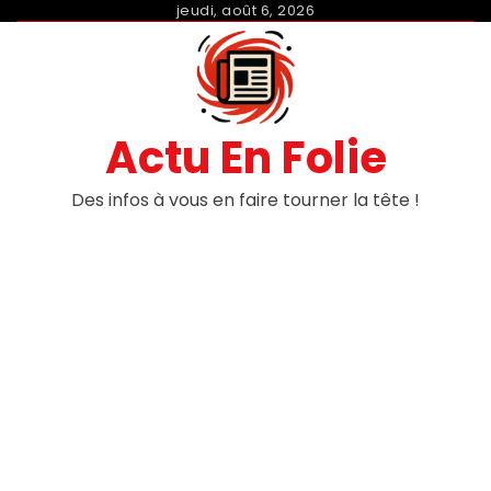
Skip
jeudi, août 6, 2026
to
content
Actu En Folie
Des infos à vous en faire tourner la tête !