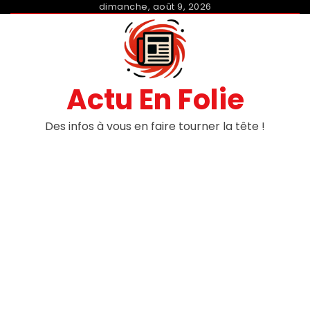
Skip
dimanche, août 9, 2026
to
content
Actu En Folie
Des infos à vous en faire tourner la tête !