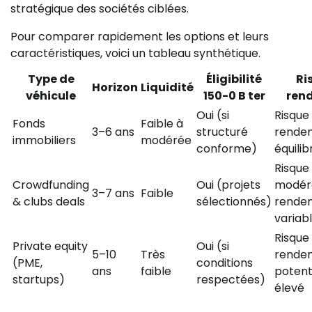
stratégique des sociétés ciblées.
Pour comparer rapidement les options et leurs
caractéristiques, voici un tableau synthétique.
Type de
Éligibilité
Ri
Horizon
Liquidité
véhicule
150-0 B ter
ren
Oui (si
Risque
Fonds
Faible à
3–6 ans
structuré
rende
immobiliers
modérée
conforme)
équilib
Risque
Crowdfunding
Oui (projets
modér
3–7 ans
Faible
& clubs deals
sélectionnés)
rende
variab
Risque
Private equity
Oui (si
5–10
Très
rende
(PME,
conditions
ans
faible
potent
startups)
respectées)
élevé