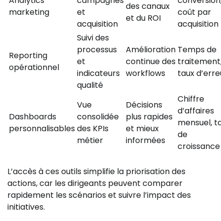
Analytics
campagnes
conversion
des canaux
marketing
et
coût par
et du ROI
acquisition
acquisition
Suivi des
processus
Amélioration
Temps de
Reporting
et
continue des
traitement
opérationnel
indicateurs
workflows
taux d’erre
qualité
Chiffre
Vue
Décisions
d’affaires
Dashboards
consolidée
plus rapides
mensuel, t
personnalisables
des KPIs
et mieux
de
métier
informées
croissance
L’accès à ces outils simplifie la priorisation des
actions, car les dirigeants peuvent comparer
rapidement les scénarios et suivre l’impact des
initiatives.