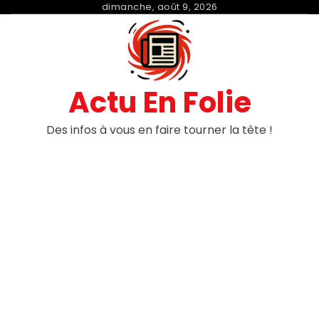
Skip
dimanche, août 9, 2026
to
content
Actu En Folie
Des infos à vous en faire tourner la tête !