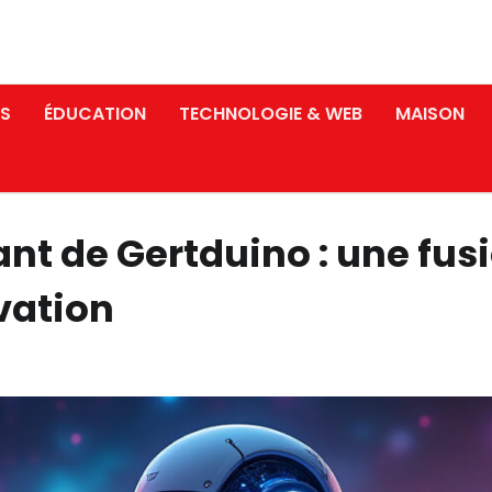
S
ÉDUCATION
TECHNOLOGIE & WEB
MAISON
ant de Gertduino : une fus
vation