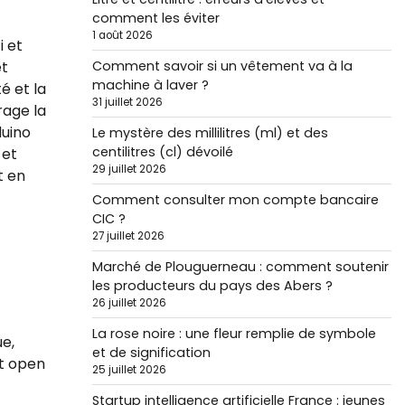
comment les éviter
1 août 2026
i et
Comment savoir si un vêtement va à la
et
machine à laver ?
é et la
31 juillet 2026
rage la
duino
Le mystère des millilitres (ml) et des
centilitres (cl) dévoilé
 et
29 juillet 2026
t en
Comment consulter mon compte bancaire
CIC ?
27 juillet 2026
Marché de Plouguerneau : comment soutenir
les producteurs du pays des Abers ?
26 juillet 2026
La rose noire : une fleur remplie de symbole
e,
et de signification
it open
25 juillet 2026
Startup intelligence artificielle France : jeunes