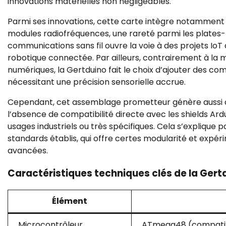
innovations matérielles non négligeables.
Parmi ses innovations, cette carte intègre notamment
modules radiofréquences, une rareté parmi les plates-
communications sans fil ouvre la voie à des projets IoT
robotique connectée. Par ailleurs, contrairement à la m
numériques, la Gertduino fait le choix d’ajouter des c
nécessitant une précision sensorielle accrue.
Cependant, cet assemblage prometteur génère aussi d
l’absence de compatibilité directe avec les shields A
usages industriels ou très spécifiques. Cela s’explique p
standards établis, qui offre certes modularité et expér
avancées.
Caractéristiques techniques clés de la Gert
Élément
Microcontrôleur
ATmega48 (compatib