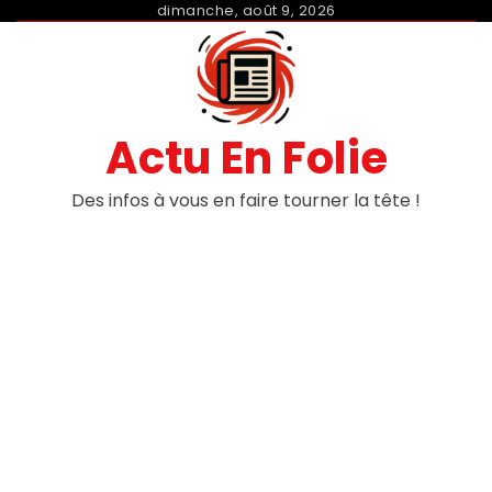
Skip
dimanche, août 9, 2026
to
content
Actu En Folie
Des infos à vous en faire tourner la tête !