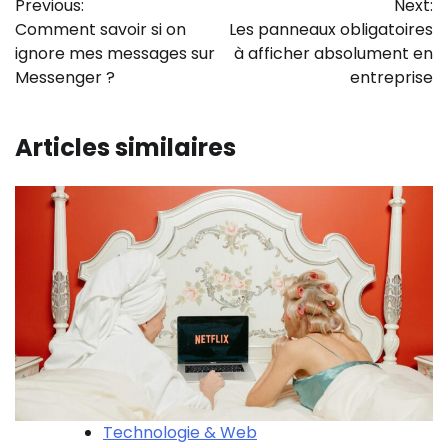
Previous:
Next:
de
Comment savoir si on
Les panneaux obligatoires
l’article
ignore mes messages sur
à afficher absolument en
Messenger​ ?
entreprise
Articles similaires
Technologie & Web