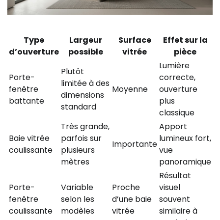
Type
Largeur
Surface
Effet sur la
d’ouverture
possible
vitrée
pièce
Lumière
Plutôt
Porte-
correcte,
limitée à des
fenêtre
Moyenne
ouverture
dimensions
battante
plus
standard
classique
Très grande,
Apport
Baie vitrée
parfois sur
lumineux fort,
Importante
coulissante
plusieurs
vue
mètres
panoramique
Résultat
Porte-
Variable
Proche
visuel
fenêtre
selon les
d’une baie
souvent
coulissante
modèles
vitrée
similaire à