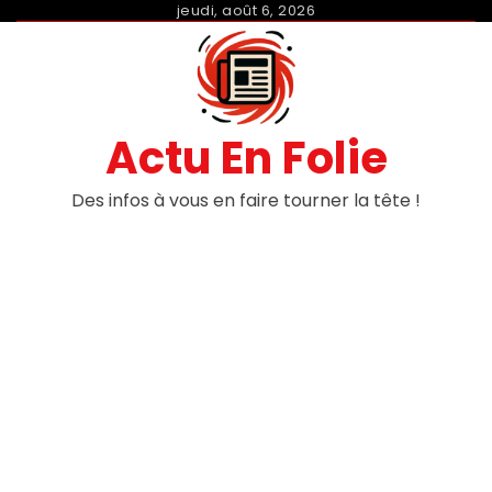
Skip
jeudi, août 6, 2026
to
content
Actu En Folie
Des infos à vous en faire tourner la tête !