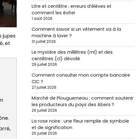
Litre et centilitre : erreurs d’élèves et
comment les éviter
1 août 2026
Comment savoir si un vêtement va à la
s jupes
machine à laver ?
31 juillet 2026
é, et
Le mystère des millilitres (ml) et des
centilitres (cl) dévoilé
29 juillet 2026
Comment consulter mon compte bancaire
CIC ?
27 juillet 2026
Marché de Plouguerneau : comment soutenir
om
les producteurs du pays des Abers ?
26 juillet 2026
ône.
La rose noire : une fleur remplie de symbole
et de signification
arré,
25 juillet 2026