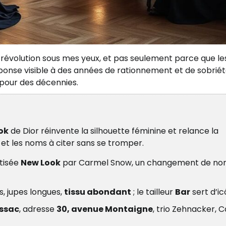
e révolution sous mes yeux, et pas seulement parce que le
éponse visible à des années de rationnement et de sobriét
e pour des décennies.
ok
de Dior réinvente la silhouette féminine et relance la
s et les noms à citer sans se tromper.
ptisée
New Look
par Carmel Snow, un changement de n
s, jupes longues,
tissu abondant
; le tailleur
Bar
sert d’ic
ssac
, adresse
30, avenue Montaigne
, trio Zehnacker, C