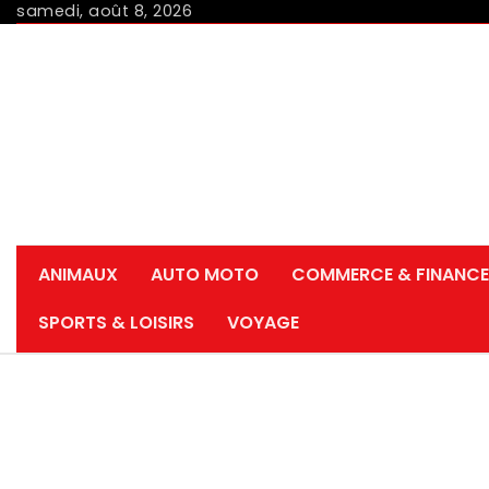
Skip
samedi, août 8, 2026
to
content
ANIMAUX
AUTO MOTO
COMMERCE & FINANCE
SPORTS & LOISIRS
VOYAGE