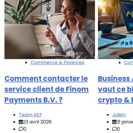
Commerce & Finances
Com
Comment contacter le
Business 
service client de Finom
vaut ce b
Payments B.V. ?
crypto & 
Team AEF
Julien
23 avril 2026
31 janv
0
0