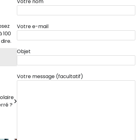
Votre nom
osez
Votre e-mail
à 100
dire.
Objet
Votre message (facultatif)
olaire
erré ?