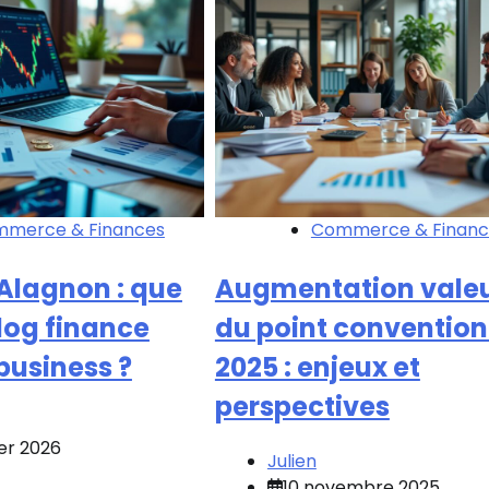
merce & Finances
Commerce & Financ
Alagnon : que
Augmentation vale
log finance
du point convention
business ?
2025 : enjeux et
perspectives
ier 2026
Julien
10 novembre 2025