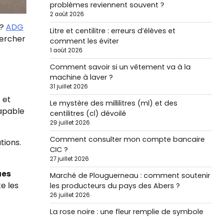
problèmes reviennent souvent ?
2 août 2026
 ?
ADG
Litre et centilitre : erreurs d’élèves et
hercher
comment les éviter
1 août 2026
Comment savoir si un vêtement va à la
machine à laver ?
31 juillet 2026
 et
Le mystère des millilitres (ml) et des
capable
centilitres (cl) dévoilé
29 juillet 2026
Comment consulter mon compte bancaire
tions.
CIC ?
27 juillet 2026
ues
Marché de Plouguerneau : comment soutenir
e les
les producteurs du pays des Abers ?
26 juillet 2026
La rose noire : une fleur remplie de symbole