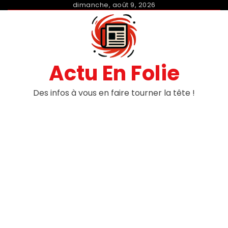
Skip
dimanche, août 9, 2026
to
content
Actu En Folie
Des infos à vous en faire tourner la tête !