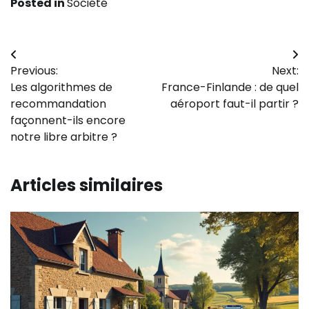
Posted in
Société
Navigation
Previous:
Next:
de
Les algorithmes de
France-Finlande : de quel
l’article
recommandation
aéroport faut-il partir ?
façonnent-ils encore
notre libre arbitre ?
Articles similaires