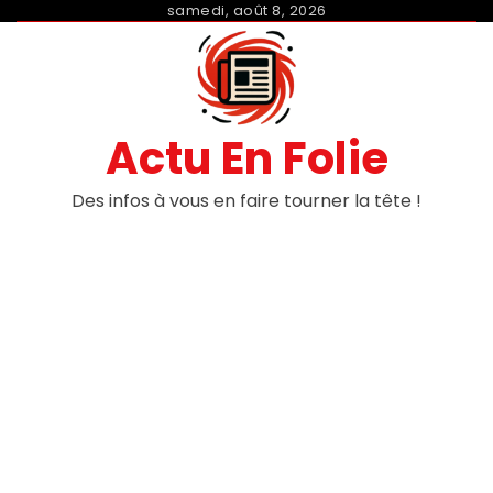
Skip
samedi, août 8, 2026
to
content
Actu En Folie
Des infos à vous en faire tourner la tête !