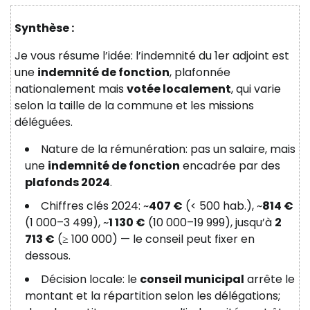
Synthèse :
Je vous résume l’idée: l’indemnité du 1er adjoint est
une
indemnité de fonction
, plafonnée
nationalement mais
votée localement
, qui varie
selon la taille de la commune et les missions
déléguées.
Nature de la rémunération: pas un salaire, mais
une
indemnité de fonction
encadrée par des
plafonds 2024
.
Chiffres clés 2024: ~
407 €
(< 500 hab.), ~
814 €
(1 000–3 499), ~
1 130 €
(10 000–19 999), jusqu’à
2
713 €
(≥ 100 000) — le conseil peut fixer en
dessous.
Décision locale: le
conseil municipal
arrête le
montant et la répartition selon les délégations;