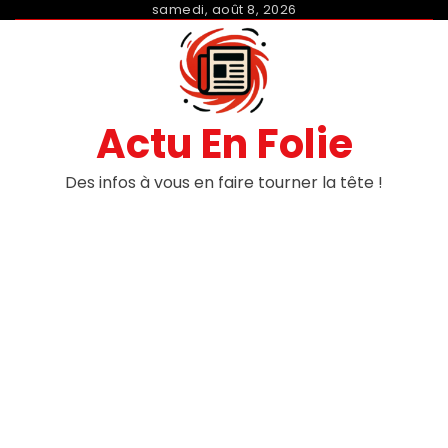
Skip
samedi, août 8, 2026
to
content
Actu En Folie
Des infos à vous en faire tourner la tête !