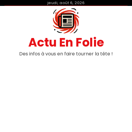
Skip
jeudi, août 6, 2026
to
content
Actu En Folie
Des infos à vous en faire tourner la tête !