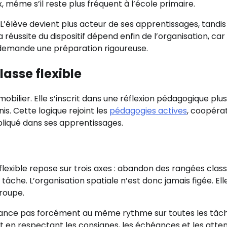
, même s’il reste plus fréquent à l’école primaire.
L’élève devient plus acteur de ses apprentissages, tandis
éussite du dispositif dépend enfin de l’organisation, car
le demande une préparation rigoureuse.
lasse flexible
obilier. Elle s’inscrit dans une réflexion pédagogique plus
is. Cette logique rejoint les
pédagogies actives
, coopéra
mpliqué dans ses apprentissages.
flexible repose sur trois axes : abandon des rangées class
âche. L’organisation spatiale n’est donc jamais figée. Ell
groupe.
’avance pas forcément au même rythme sur toutes les tâch
t en respectant les consignes, les échéances et les atte