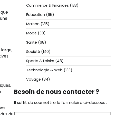
Commerce & Finances
(133)
 que
Éducation
(65)
 une
Maison
(135)
Mode
(30)
Santé
(68)
 large,
Société
(140)
tives
Sports & Loisirs
(48)
Technologie & Web
(133)
Voyage
(34)
iques,
Besoin de nous contacter ?
e
Il suffit de soumettre le formulaire ci-dessous :
es.
ndus du