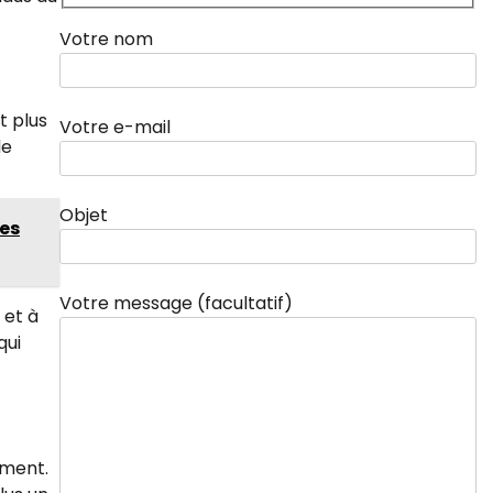
Votre nom
t plus
Votre e-mail
de
Objet
les
Votre message (facultatif)
 et à
qui
ement.