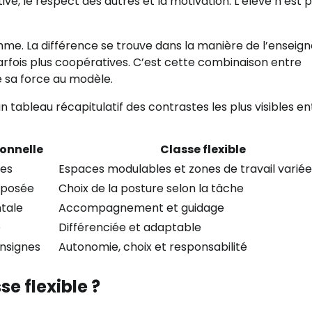
ive, le respect des autres et la motivation. L’élève n’est p
mme. La différence se trouve dans la manière de l’enseign
 parfois plus coopératives. C’est cette combinaison entre
e sa force au modèle.
un tableau récapitulatif des contrastes les plus visibles en
ionnelle
Classe flexible
ées
Espaces modulables et zones de travail variée
mposée
Choix de la posture selon la tâche
ntale
Accompagnement et guidage
e
Différenciée et adaptable
nsignes
Autonomie, choix et responsabilité
e flexible ?