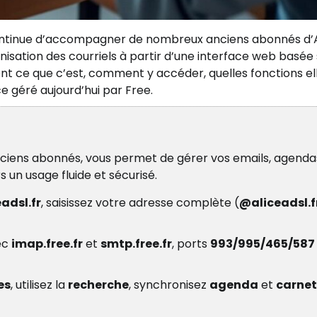
continue d’accompagner de nombreux anciens abonnés d’A
isation des courriels à partir d’une interface web basée 
nt ce que c’est, comment y accéder, quelles fonctions el
e géré aujourd’hui par Free.
ciens abonnés, vous permet de gérer vos emails, agenda
rs un usage fluide et sécurisé.
adsl.fr
, saisissez votre adresse complète (
@aliceadsl.f
ec
imap.free.fr
et
smtp.free.fr
, ports
993/995/465/587
es
, utilisez la
recherche
, synchronisez
agenda
et
carnet