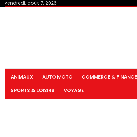
Skip
vendredi, août 7, 2026
to
content
ANIMAUX
AUTO MOTO
COMMERCE & FINANCE
SPORTS & LOISIRS
VOYAGE