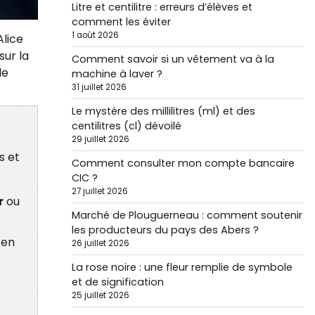
Litre et centilitre : erreurs d’élèves et
comment les éviter
1 août 2026
lice
sur la
Comment savoir si un vêtement va à la
le
machine à laver ?
31 juillet 2026
Le mystère des millilitres (ml) et des
centilitres (cl) dévoilé
29 juillet 2026
s et
Comment consulter mon compte bancaire
CIC ?
27 juillet 2026
r
ou
Marché de Plouguerneau : comment soutenir
les producteurs du pays des Abers ?
en
26 juillet 2026
La rose noire : une fleur remplie de symbole
et de signification
25 juillet 2026