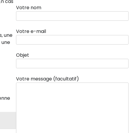
En cas
Votre nom
Votre e-mail
s, une
c une
Objet
Votre message (facultatif)
ienne