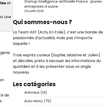
Startup intelligence artificielle France : jeunes
les
et
entreprises à suivre
24 juillet 2026
pez une
Qui sommes-nous ?
La Team AEF (Actu En Folie), c’est une bande de
passionnés d'actualité, mais pas n'importe
laquelle !
gerie.
Trois esprits curieux (Sophie, Maxime et Julien)
et décalés, prêts à secouer les informations du
quotidien et à les présenter sous un angle
nouveau.
 en
Les catégories
Animaux
(14)
té de
e.
Auto Moto
(75)