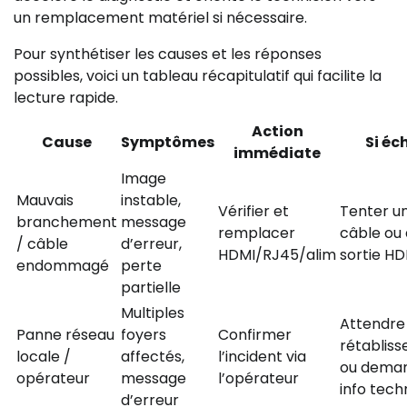
un remplacement matériel si nécessaire.
Pour synthétiser les causes et les réponses
possibles, voici un tableau récapitulatif qui facilite la
lecture rapide.
Action
Cause
Symptômes
Si éc
immédiate
Image
Mauvais
instable,
Vérifier et
Tenter u
branchement
message
remplacer
câble ou 
/ câble
d’erreur,
HDMI/RJ45/alim
sortie HD
endommagé
perte
partielle
Multiples
Attendre
Panne réseau
foyers
Confirmer
rétablis
locale /
affectés,
l’incident via
ou dema
opérateur
message
l’opérateur
info tech
d’erreur