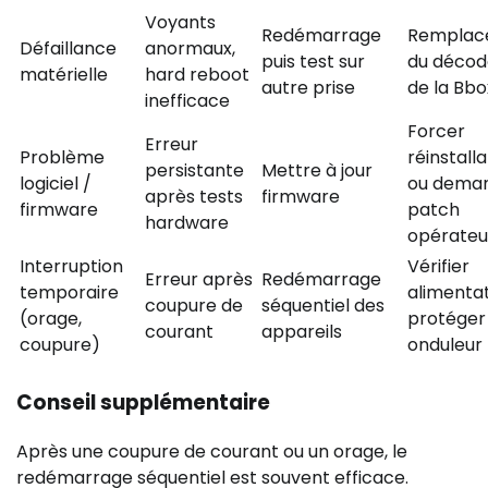
Voyants
Redémarrage
Remplac
Défaillance
anormaux,
puis test sur
du décod
matérielle
hard reboot
autre prise
de la Bbo
inefficace
Forcer
Erreur
Problème
réinstalla
persistante
Mettre à jour
logiciel /
ou dema
après tests
firmware
firmware
patch
hardware
opérateu
Interruption
Vérifier
Erreur après
Redémarrage
temporaire
alimentat
coupure de
séquentiel des
(orage,
protéger
courant
appareils
coupure)
onduleur
Conseil supplémentaire
Après une coupure de courant ou un orage, le
redémarrage séquentiel est souvent efficace.