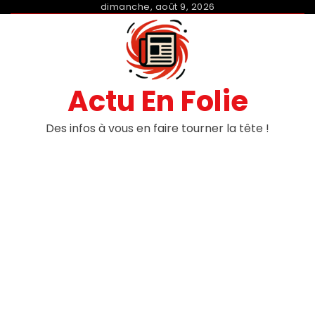
Skip
dimanche, août 9, 2026
to
content
Actu En Folie
Des infos à vous en faire tourner la tête !