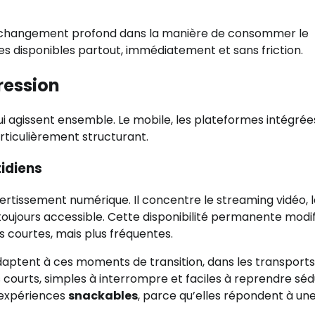
 un changement profond dans la manière de consommer le
es disponibles partout, immédiatement et sans friction.
ression
i agissent ensemble. Le mobile, les plateformes intégrées
rticulièrement structurant.
tidiens
rtissement numérique. Il concentre le streaming vidéo, le
oujours accessible. Cette disponibilité permanente modif
 courtes, mais plus fréquentes.
adaptent à ces moments de transition, dans les transports
courts, simples à interrompre et faciles à reprendre séd
d’expériences
snackables
, parce qu’elles répondent à un