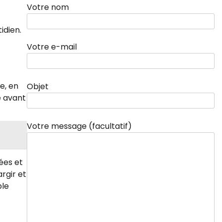
Votre nom
idien.
Votre e-mail
e, en
Objet
e avant
Votre message (facultatif)
ées et
argir et
ble