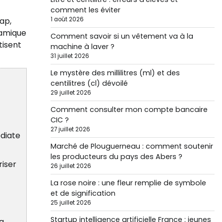
comment les éviter
ap,
1 août 2026
namique
Comment savoir si un vêtement va à la
tisent
machine à laver ?
31 juillet 2026
Le mystère des millilitres (ml) et des
centilitres (cl) dévoilé
29 juillet 2026
Comment consulter mon compte bancaire
CIC ?
27 juillet 2026
édiate
Marché de Plouguerneau : comment soutenir
les producteurs du pays des Abers ?
riser
26 juillet 2026
La rose noire : une fleur remplie de symbole
et de signification
25 juillet 2026
Startup intelligence artificielle France : jeunes
la