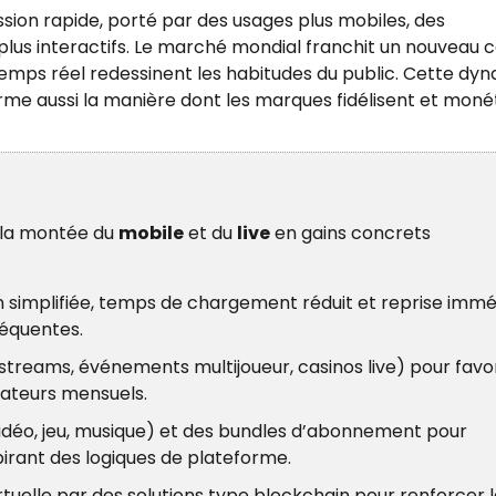
ssion rapide, porté par des usages plus mobiles, des
lus interactifs. Le marché mondial franchit un nouveau c
 temps réel redessinent les habitudes du public. Cette dy
orme aussi la manière dont les marques fidélisent et moné
 la montée du
mobile
et du
live
en gains concrets
on simplifiée, temps de chargement réduit et reprise imm
réquentes.
streams, événements multijoueur, casinos live) pour favo
isateurs mensuels.
vidéo, jeu, musique) et des bundles d’abonnement pour
spirant des logiques de plateforme.
rtuelle par des solutions type blockchain pour renforcer 