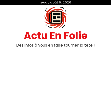
Skip
jeudi, août 6, 2026
to
content
Actu En Folie
Des infos à vous en faire tourner la tête !