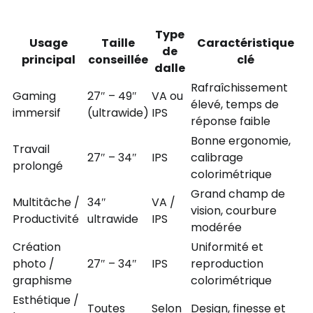
Type
Usage
Taille
Caractéristique
de
principal
conseillée
clé
dalle
Rafraîchissement
Gaming
27″ – 49″
VA ou
élevé, temps de
immersif
(ultrawide)
IPS
réponse faible
Bonne ergonomie,
Travail
27″ – 34″
IPS
calibrage
prolongé
colorimétrique
Grand champ de
Multitâche /
34″
VA /
vision, courbure
Productivité
ultrawide
IPS
modérée
Création
Uniformité et
photo /
27″ – 34″
IPS
reproduction
graphisme
colorimétrique
Esthétique /
Toutes
Selon
Design, finesse et