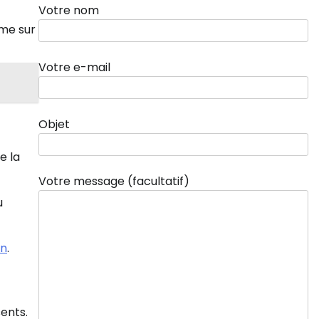
Votre nom
ême sur
Votre e-mail
Objet
e la
Votre message (facultatif)
u
on
.
sents.