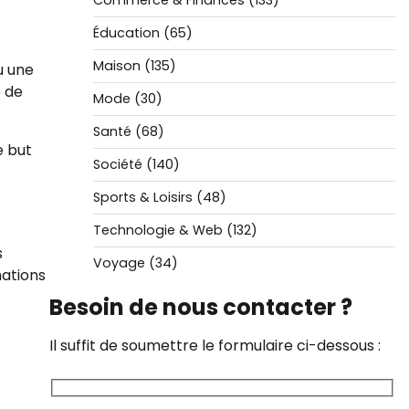
Commerce & Finances
(133)
Éducation
(65)
Maison
(135)
u une
e de
Mode
(30)
Santé
(68)
e but
Société
(140)
Sports & Loisirs
(48)
Technologie & Web
(132)
s
Voyage
(34)
mations
Besoin de nous contacter ?
Il suffit de soumettre le formulaire ci-dessous :