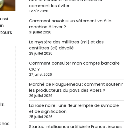
comment les éviter
1 août 2026
ssi.
Comment savoir si un vêtement va à la
un
machine à laver ?
etours
31 juillet 2026
Le mystère des millilitres (ml) et des
centilitres (cl) dévoilé
29 juillet 2026
Comment consulter mon compte bancaire
CIC ?
27 juillet 2026
Marché de Plouguerneau : comment soutenir
les producteurs du pays des Abers ?
26 juillet 2026
is.
La rose noire : une fleur remplie de symbole
et de signification
25 juillet 2026
nches
Startup intelligence artificielle France : jeunes