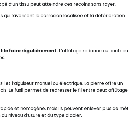
ppé d’un tissu peut atteindre ces recoins sans rayer.
 qui favorisent la corrosion localisée et la détérioration
t le faire régulièrement.
L’affûtage redonne au couteau
es.
usil et l’aiguiseur manuel ou électrique. La pierre offre un
is. Le fusil permet de redresser le fil entre deux affûtages;
rapide et homogène, mais ils peuvent enlever plus de mé
on du niveau d’usure et du type d’acier.