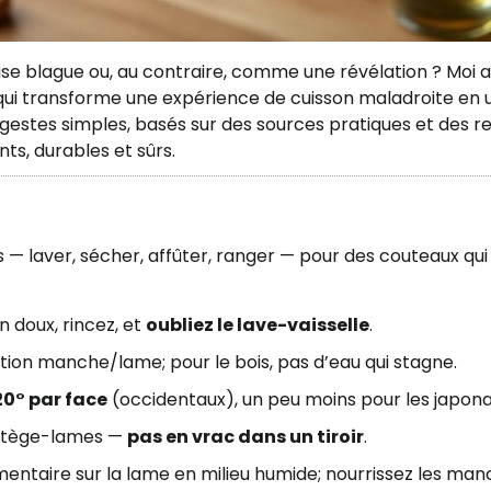
e blague ou, au contraire, comme une révélation ? Moi au
e qui transforme une expérience de cuisson maladroite en 
des gestes simples, basés sur des sources pratiques et des r
s, durables et sûrs.
es — laver, sécher, affûter, ranger — pour des couteaux qui
n doux, rincez, et
oubliez le lave-vaisselle
.
nction manche/lame; pour le bois, pas d’eau qui stagne.
20° par face
(occidentaux), un peu moins pour les japona
rotège-lames —
pas en vrac dans un tiroir
.
limentaire sur la lame en milieu humide; nourrissez les ma