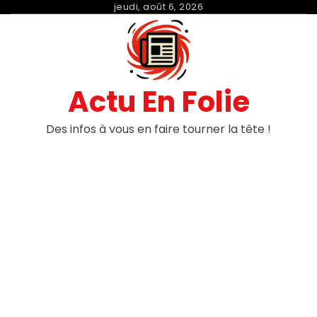
Skip
jeudi, août 6, 2026
to
content
Actu En Folie
Des infos à vous en faire tourner la tête !