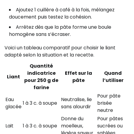
Ajoutez 1 cuillère à café à la fois, mélangez
doucement puis testez la cohésion.
Arrêtez dès que la pâte forme une boule
homogène sans s’écraser.
Voici un tableau comparatif pour choisir le liant
adapté selon la situation et la recette.
Quantité
indicatrice
Effet sur la
Quand
Liant
pour 250 g de
pâte
l’utiliser
farine
Pour pâte
Eau
Neutralise, lie
1 à 3 c. à soupe
brisée
glacée
sans alourdir
neutre
Donne du
Pour pâtes
Lait
1 à 3 c. à soupe
moelleux,
sucrées ou
légère saveur
sablées