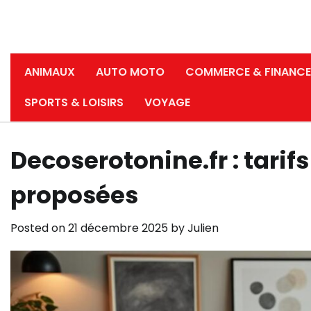
ANIMAUX
AUTO MOTO
COMMERCE & FINANCE
SPORTS & LOISIRS
VOYAGE
Decoserotonine.fr : tarif
proposées
Posted on
21 décembre 2025
by
Julien