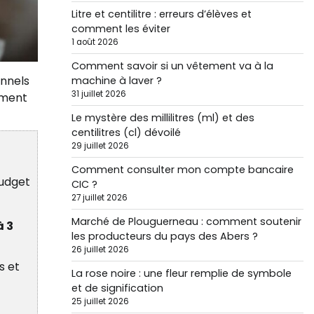
Litre et centilitre : erreurs d’élèves et
comment les éviter
1 août 2026
Comment savoir si un vêtement va à la
onnels
machine à laver ?
31 juillet 2026
nement
Le mystère des millilitres (ml) et des
centilitres (cl) dévoilé
29 juillet 2026
Comment consulter mon compte bancaire
budget
CIC ?
27 juillet 2026
Marché de Plouguerneau : comment soutenir
à 3
les producteurs du pays des Abers ?
26 juillet 2026
s et
La rose noire : une fleur remplie de symbole
et de signification
25 juillet 2026