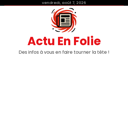
Skip
vendredi, août 7, 2026
to
content
Actu En Folie
Des infos à vous en faire tourner la tête !