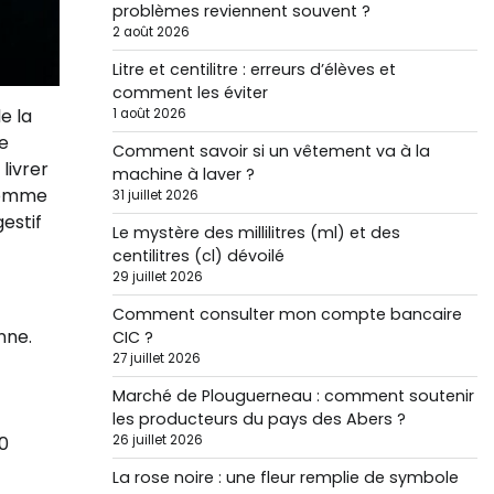
problèmes reviennent souvent ?
2 août 2026
Litre et centilitre : erreurs d’élèves et
comment les éviter
e la
1 août 2026
de
Comment savoir si un vêtement va à la
livrer
machine à laver ?
 comme
31 juillet 2026
estif
Le mystère des millilitres (ml) et des
centilitres (cl) dévoilé
29 juillet 2026
Comment consulter mon compte bancaire
nne.
CIC ?
27 juillet 2026
Marché de Plouguerneau : comment soutenir
les producteurs du pays des Abers ?
26 juillet 2026
0
La rose noire : une fleur remplie de symbole