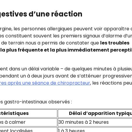
estives d’une réaction
gine, les personnes allergiques peuvent voir apparaître 
es constituent souvent les premiers signaux d’alarme d’u
e de terrain nous a permis de constater que
les troubles
la plus fréquente et la plus immédiatement percepti
t dans un délai variable – de quelques minutes à plusie
pendant un à deux jours avant de s’atténuer progressive
res après une séance de chiropracteur
, les réactions pe
s gastro-intestinaux observés :
téristiques
Délai d’apparition typiq
les à calmer
30 minutes à 2 heures
ent localisées
1 à 3 heures