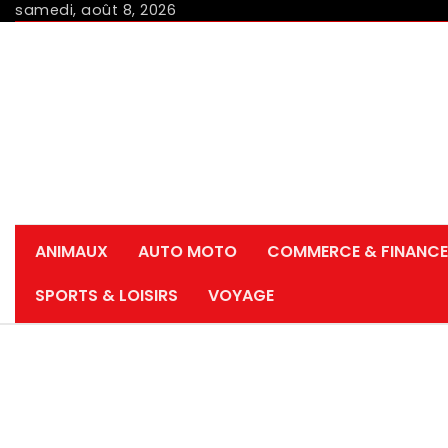
Skip
samedi, août 8, 2026
to
content
ANIMAUX
AUTO MOTO
COMMERCE & FINANCE
SPORTS & LOISIRS
VOYAGE