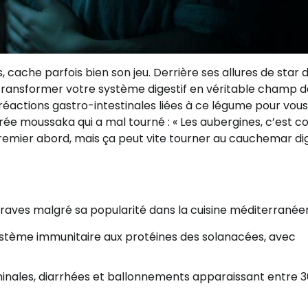
cache parfois bien son jeu. Derrière ses allures de star d
t transformer votre système digestif en véritable champ 
éactions gastro-intestinales liées à ce légume pour vous 
rée moussaka qui a mal tourné : « Les aubergines, c’est
remier abord, mais ça peut vite tourner au cauchemar dig
graves malgré sa popularité dans la cuisine méditerranée
ystème immunitaire aux protéines des solanacées, avec
nales, diarrhées et ballonnements apparaissant entre 3