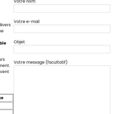
Votre nom
Votre e-mail
divers
ne
Objet
ble
urs
Votre message (facultatif)
ment.
uvent
ue