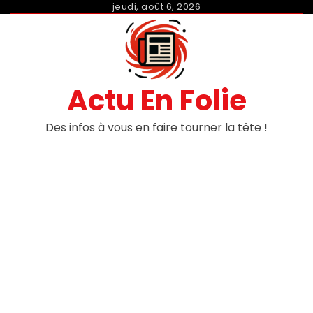
Skip
jeudi, août 6, 2026
to
content
Actu En Folie
Des infos à vous en faire tourner la tête !