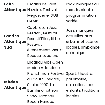
Loire-
Escales de Saint-
rock, musiques du
Atlantique
Nazaire, Festival
monde, électro,
Megascene, DUB
programmation
CAMP
variée
Capbreton Jazz
Jazz, musiques
Festival, Festival
Landes
actuelles, arts
Essenti’Elles, Little
Atlantique
urbains et scènes
Festival,
Sud
locales, ambiance
événements Vieux-
océanique
Boucau, Labenne
Lacanau Alps Open,
Medoc Atlantique
Frenchman, Festival
Sport, théâtre,
du Court Théâtre,
patrimoine,
Médoc
Soulac 1900, La
animations pour
Atlantique
Bambino fait son
enfants, traditions
Show, Lacanau
locales
Beach Handball