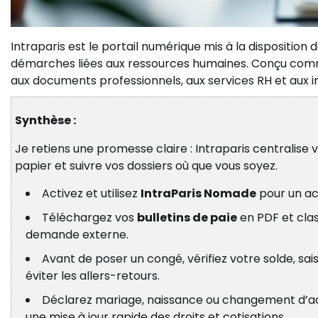
Intraparis est le portail numérique mis à la disposition 
démarches liées aux ressources humaines. Conçu comme u
aux documents professionnels, aux services RH et aux in
Synthèse :
Je retiens une promesse claire : Intraparis centralise
papier et suivre vos dossiers où que vous soyez.
Activez et utilisez
IntraParis Nomade
pour un a
Téléchargez vos
bulletins de paie
en PDF et clas
demande externe.
Avant de poser un congé, vérifiez votre solde, sai
éviter les allers-retours.
Déclarez mariage, naissance ou changement d’adress
une mise à jour rapide des droits et cotisations.