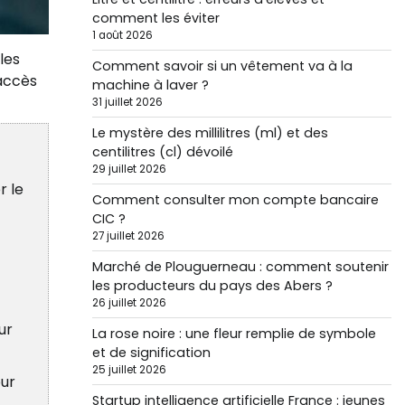
comment les éviter
1 août 2026
les
Comment savoir si un vêtement va à la
’accès
machine à laver ?
31 juillet 2026
Le mystère des millilitres (ml) et des
centilitres (cl) dévoilé
29 juillet 2026
r le
Comment consulter mon compte bancaire
CIC ?
27 juillet 2026
Marché de Plouguerneau : comment soutenir
les producteurs du pays des Abers ?
26 juillet 2026
ur
La rose noire : une fleur remplie de symbole
et de signification
25 juillet 2026
our
Startup intelligence artificielle France : jeunes