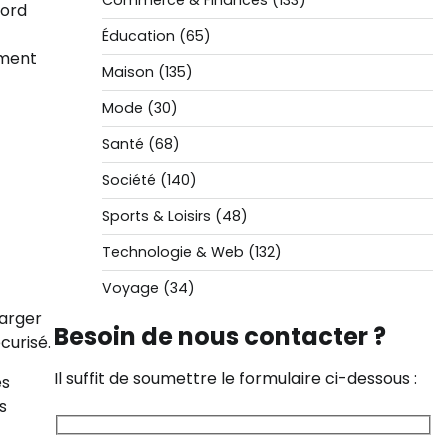
Commerce & Finances
(133)
bord
Éducation
(65)
tement
Maison
(135)
Mode
(30)
Santé
(68)
Société
(140)
Sports & Loisirs
(48)
Technologie & Web
(132)
Voyage
(34)
harger
Besoin de nous contacter ?
curisé.
Il suffit de soumettre le formulaire ci-dessous :
es
s