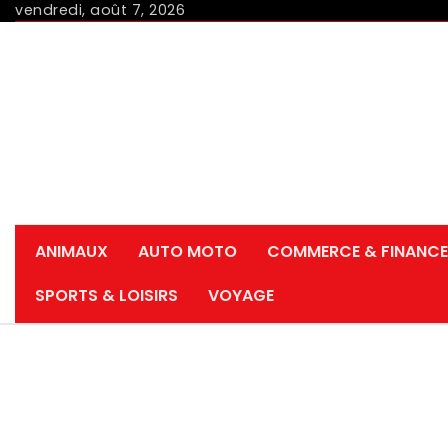
Skip
vendredi, août 7, 2026
to
content
ANIMAUX
AUTO MOTO
COMMERCE & FINANCE
SPORTS & LOISIRS
VOYAGE