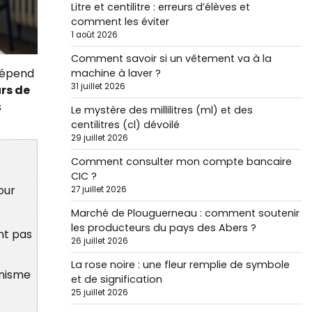
Litre et centilitre : erreurs d’élèves et
comment les éviter
1 août 2026
Comment savoir si un vêtement va à la
 dépend
machine à laver ?
31 juillet 2026
urs de
s
Le mystère des millilitres (ml) et des
centilitres (cl) dévoilé
29 juillet 2026
Comment consulter mon compte bancaire
CIC ?
our
27 juillet 2026
Marché de Plouguerneau : comment soutenir
les producteurs du pays des Abers ?
nt pas
26 juillet 2026
La rose noire : une fleur remplie de symbole
anisme
et de signification
25 juillet 2026