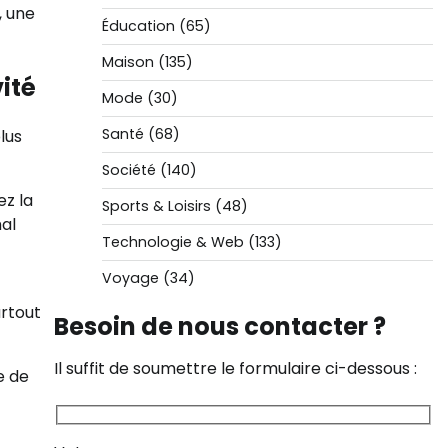
, une
Éducation
(65)
Maison
(135)
ité
Mode
(30)
Santé
(68)
plus
Société
(140)
ez la
Sports & Loisirs
(48)
mal
Technologie & Web
(133)
Voyage
(34)
urtout
Besoin de nous contacter ?
Il suffit de soumettre le formulaire ci-dessous :
e de