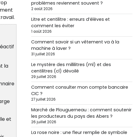
rop
problèmes reviennent souvent ?
omment
2 août 2026
ravail.
Litre et centilitre : erreurs d’élèves et
comment les éviter
1 août 2026
Comment savoir si un vêtement va à la
éactif
machine à laver ?
31 juillet 2026
Le mystère des millilitres (ml) et des
t la
centilitres (cl) dévoilé
29 juillet 2026
onnaire
Comment consulter mon compte bancaire
CIC ?
27 juillet 2026
harge
Marché de Plouguerneau : comment soutenir
les producteurs du pays des Abers ?
le et
26 juillet 2026
La rose noire : une fleur remplie de symbole
ir