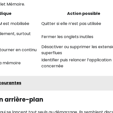
glet Mémoire.
ndique
Action possible
M est mobilisée
Quitter si elle n’est pas utilisée
ement, surtout
Fermer les onglets inutiles
Désactiver ou supprimer les extens
 tourner en continu
superflues
Identifier puis relancer l’application
la mémoire
concernée
s courantes
n arrière-plan
i se lancent tout seuls au démarrage. Ils semblent discr