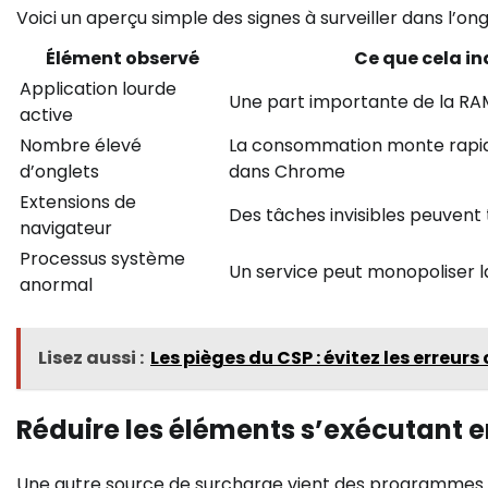
Voici un aperçu simple des signes à surveiller dans l’on
Élément observé
Ce que cela i
Application lourde
Une part importante de la RA
active
Nombre élevé
La consommation monte rapid
d’onglets
dans Chrome
Extensions de
Des tâches invisibles peuvent
navigateur
Processus système
Un service peut monopoliser 
anormal
Lisez aussi :
Les pièges du CSP : évitez les erreur
Réduire les éléments s’exécutant e
Une autre source de surcharge vient des programmes qu