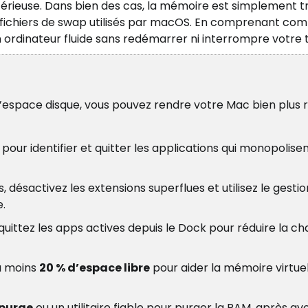
térieuse. Dans bien des cas, la mémoire est simplement t
 les fichiers de swap utilisés par macOS. En comprenant c
 ordinateur fluide sans redémarrer ni interrompre votre t
l’espace disque, vous pouvez rendre votre Mac bien plus r
our identifier et quitter les applications qui monopolisen
s, désactivez les extensions superflues et utilisez le gesti
.
uittez les apps actives depuis le Dock pour réduire la c
au moins
20 % d’espace libre
pour aider la mémoire virtuel
purge
ou un utilitaire fiable pour purger la RAM, après avo