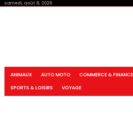
Skip
samedi, août 8, 2026
to
content
ANIMAUX
AUTO MOTO
COMMERCE & FINANCE
SPORTS & LOISIRS
VOYAGE