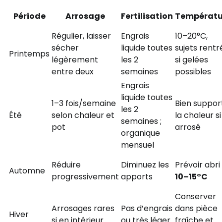
Période
Arrosage
Fertilisation
Températu
Régulier, laisser
Engrais
10–20°C,
sécher
liquide toutes
sujets rentr
Printemps
légèrement
les 2
si gelées
entre deux
semaines
possibles
Engrais
liquide toutes
1–3 fois/semaine
Bien suppor
les 2
Été
selon chaleur et
la chaleur si
semaines ;
pot
arrosé
organique
mensuel
Réduire
Diminuez les
Prévoir abri 
Automne
progressivement
apports
10–15°C
Conserver
Arrosages rares
Pas d’engrais
dans pièce
Hiver
si en intérieur
ou très léger
fraîche et