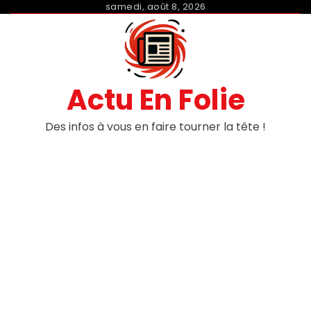
Skip
samedi, août 8, 2026
to
content
Actu En Folie
Des infos à vous en faire tourner la tête !