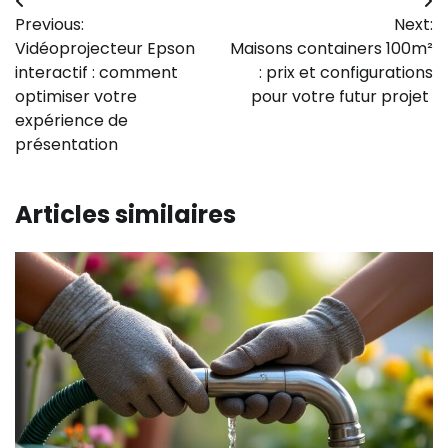
Navigation
Previous:
Next:
de
Vidéoprojecteur Epson
Maisons containers 100m²
l’article
interactif : comment
: prix et configurations
optimiser votre
pour votre futur projet
expérience de
présentation
Articles similaires